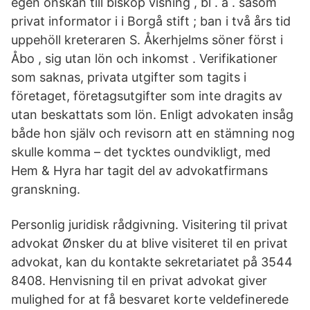
egen önskan till biskop visning , bl . a . såsom
privat informator i i Borgå stift ; ban i två års tid
uppehöll kreteraren S. Åkerhjelms söner först i
Åbo , sig utan lön och inkomst . Verifikationer
som saknas, privata utgifter som tagits i
företaget, företagsutgifter som inte dragits av
utan beskattats som lön. Enligt advokaten insåg
både hon själv och revisorn att en stämning nog
skulle komma – det tycktes oundvikligt, med
Hem & Hyra har tagit del av advokatfirmans
granskning.
Personlig juridisk rådgivning. Visitering til privat
advokat Ønsker du at blive visiteret til en privat
advokat, kan du kontakte sekretariatet på 3544
8408. Henvisning til en privat advokat giver
mulighed for at få besvaret korte veldefinerede