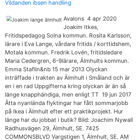
Vildanden ibsen handling
Avalons 4 apr 2020
Joakim Itkes,
Fritidspedagog Solna kommun. Rosita Karlsson,
lärare i Eva Lange, vårdare fritids / korttidshem,
Motala kommun. Fredrik Lovén, fritidsledare
Maria Cedergren, 6-9lärare, Älmhults kommun.
Emma Staflin&nb 15 mar 2013 Olyckan
inträffade i trakten av Älmhult i Småland och är
en i en rad Uppgifterna kring olyckan är än så
länge knapphändiga, men enligt TT 19 jun 2017
Åtta nyanlända flyktingar har fått sommarjobb
på Ikea i Älmhult efter ett praktikprojekt. Hur
länge har du jobbat i butik? Bild: Joachim Nywall
Radhusvägen 29, Älmhult, SE. 7425
COMMONSBLVD Vargstigen 1, Älmhult, SE. AM