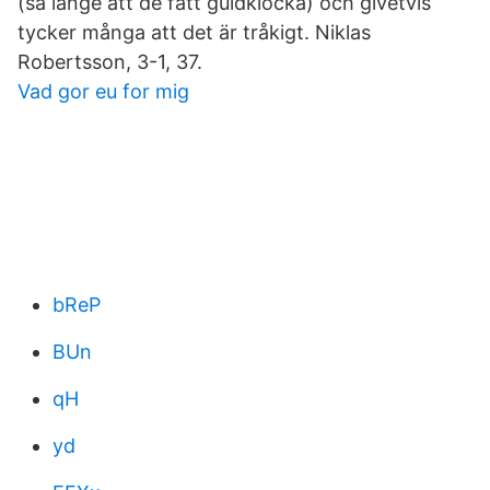
(så länge att de fått guldklocka) och givetvis
tycker många att det är tråkigt. Niklas
Robertsson, 3-1, 37.
Vad gor eu for mig
bReP
BUn
qH
yd