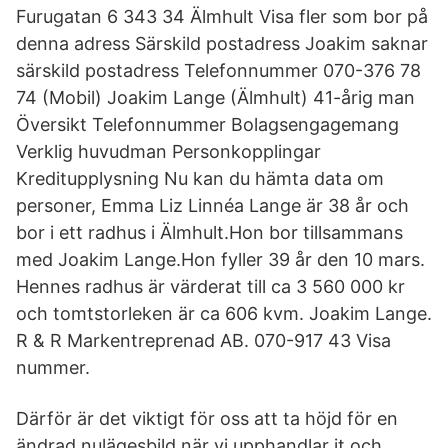
Furugatan 6 343 34 Älmhult Visa fler som bor på
denna adress Särskild postadress Joakim saknar
särskild postadress Telefonnummer 070-376 78
74 (Mobil) Joakim Lange (Älmhult) 41-årig man
Översikt Telefonnummer Bolagsengagemang
Verklig huvudman Personkopplingar
Kreditupplysning Nu kan du hämta data om
personer, Emma Liz Linnéa Lange är 38 år och
bor i ett radhus i Älmhult.Hon bor tillsammans
med Joakim Lange.Hon fyller 39 år den 10 mars.
Hennes radhus är värderat till ca 3 560 000 kr
och tomtstorleken är ca 606 kvm. Joakim Lange.
R & R Markentreprenad AB. 070-917 43 Visa
nummer.
Därför är det viktigt för oss att ta höjd för en
ändrad nulägesbild när vi upphandlar it och