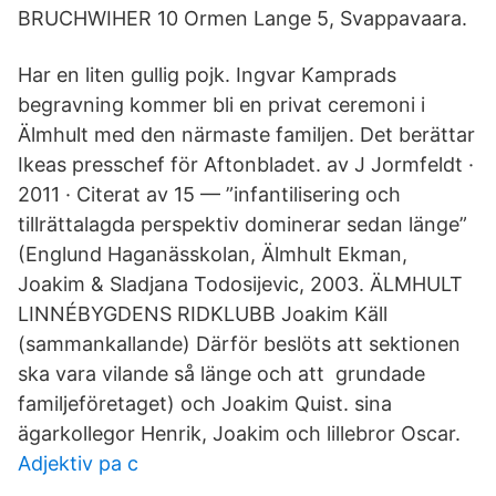
BRUCHWIHER 10 Ormen Lange 5, Svappavaara.
Har en liten gullig pojk. Ingvar Kamprads
begravning kommer bli en privat ceremoni i
Älmhult med den närmaste familjen. Det berättar
Ikeas presschef för Aftonbladet. av J Jormfeldt ·
2011 · Citerat av 15 — ”infantilisering och
tillrättalagda perspektiv dominerar sedan länge”
(Englund Haganässkolan, Älmhult Ekman,
Joakim & Sladjana Todosijevic, 2003. ÄLMHULT
LINNÉBYGDENS RIDKLUBB Joakim Käll
(sammankallande) Därför beslöts att sektionen
ska vara vilande så länge och att grundade
familjeföretaget) och Joakim Quist. sina
ägarkollegor Henrik, Joakim och lillebror Oscar.
Adjektiv pa c